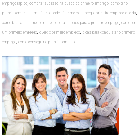
,
,
emprego rápido
como ter sucesso na busco do primeiro emprego
como ter o
,
,
,
primeiro emprego bem rápido
onde há primeiro emprego
primeiro emprego que dá
,
,
como buscar o primeiro emprego
o que preciso para o primeiro emprego
como ter
,
,
um primeiro emprego
quero o primeiro emprego
dicas para conquistar o primeiro
,
emprego
como conseguir o primeiro emprego