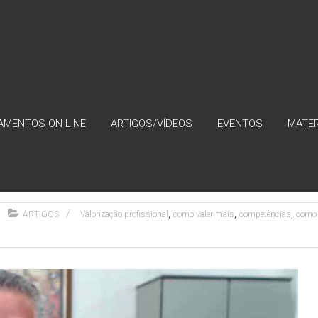
AMENTOS ON-LINE
ARTIGOS/VÍDEOS
EVENTOS
MATER
valer mais?
,
,
,
ARTIGOS
Valorização profissional
como valer mais
competências
como 