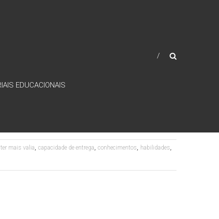
IAIS EDUCACIONAIS
,
,
,
,
ter mais valia
capacidade de entrega
conhecimentos
habilidades